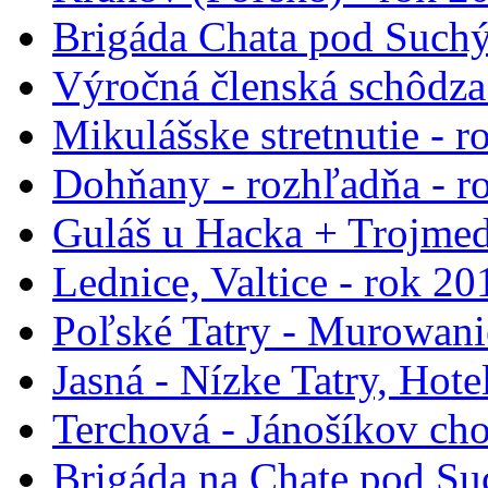
Brigáda Chata pod Such
Výročná členská schôdza
Mikulášske stretnutie - 
Dohňany - rozhľadňa - r
Guláš u Hacka + Trojmed
Lednice, Valtice - rok 20
Poľské Tatry - Murowani
Jasná - Nízke Tatry, Hote
Terchová - Jánošíkov cho
Brigáda na Chate pod Su