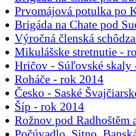
Prvomájová potulka po K
Brigáda na Chate pod Suc
Výročná členská schôdza
Mikulášske stretnutie - 
Hričov - Súľovské skaly 
Roháče - rok 2014
Česko - Saské Švajčiarsk
Šíp - rok 2014
Rožnov pod Radhoštěm a
Počúvadlo, Sitno, Banská