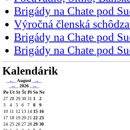
Brigády na Chate pod Su
Výročná členská schôdza
Brigády na Chate pod Suc
Brigády na Chate pod Suc
Kalendárik
←
August
→
←
2026
→
Po
Ut
St
Št
Pi
So
Ne
27
28
29
30
31
1
2
3
4
5
6
7
8
9
10
11
12
13
14
15
16
17
18
19
20
21
22
23
24
25
26
27
28
29
30