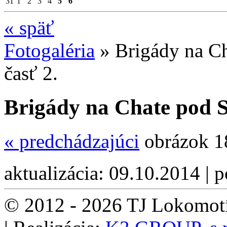
31
1
2
3
4
5
6
«
späť
Fotogaléria
»
Brigády na C
časť 2.
Brigády na Chate pod S
«
predchádzajúci
obrázok 1
aktualizácia: 09.10.2014 | 
© 2012 - 2026 TJ Lokomotí