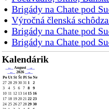
Brigády na Chate pod Su
Výročná členská schôdza
Brigády na Chate pod Suc
Brigády na Chate pod Suc
Kalendárik
←
August
→
←
2026
→
Po
Ut
St
Št
Pi
So
Ne
27
28
29
30
31
1
2
3
4
5
6
7
8
9
10
11
12
13
14
15
16
17
18
19
20
21
22
23
24
25
26
27
28
29
30