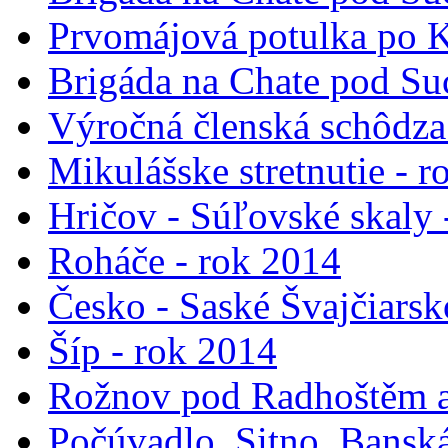
Prvomájová potulka po K
Brigáda na Chate pod Suc
Výročná členská schôdza
Mikulášske stretnutie - 
Hričov - Súľovské skaly 
Roháče - rok 2014
Česko - Saské Švajčiarsk
Šíp - rok 2014
Rožnov pod Radhoštěm a
Počúvadlo, Sitno, Banská