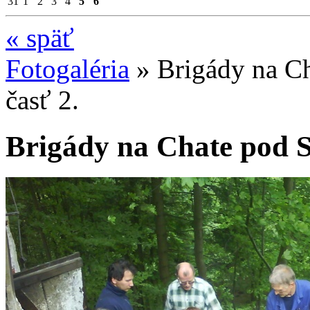
31
1
2
3
4
5
6
«
späť
Fotogaléria
»
Brigády na C
časť 2.
Brigády na Chate pod S