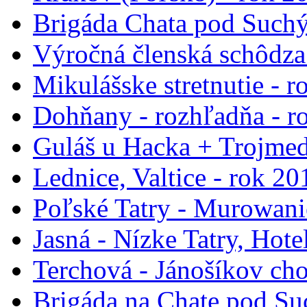
Brigáda Chata pod Such
Výročná členská schôdza
Mikulášske stretnutie - 
Dohňany - rozhľadňa - r
Guláš u Hacka + Trojmed
Lednice, Valtice - rok 20
Poľské Tatry - Murowani
Jasná - Nízke Tatry, Hote
Terchová - Jánošíkov cho
Brigáda na Chate pod Su