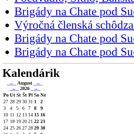
Brigády na Chate pod Su
Výročná členská schôdza
Brigády na Chate pod Suc
Brigády na Chate pod Suc
Kalendárik
←
August
→
←
2026
→
Po
Ut
St
Št
Pi
So
Ne
27
28
29
30
31
1
2
3
4
5
6
7
8
9
10
11
12
13
14
15
16
17
18
19
20
21
22
23
24
25
26
27
28
29
30