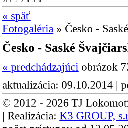
31
1
2
3
4
5
6
«
späť
Fotogaléria
»
Česko - Saské
Česko - Saské Švajčiars
«
predchádzajúci
obrázok 7
aktualizácia: 09.10.2014 | 
© 2012 - 2026 TJ Lokomotí
| Realizácia:
K3 GROUP, s.r