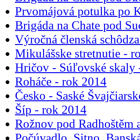
Prvomájová potulka po K
Brigáda na Chate pod Suc
Výročná členská schôdza
Mikulášske stretnutie - 
Hričov - Súľovské skaly 
Roháče - rok 2014
Česko - Saské Švajčiarsk
Šíp - rok 2014
Rožnov pod Radhoštěm a
Počúvadlo, Sitno, Banská