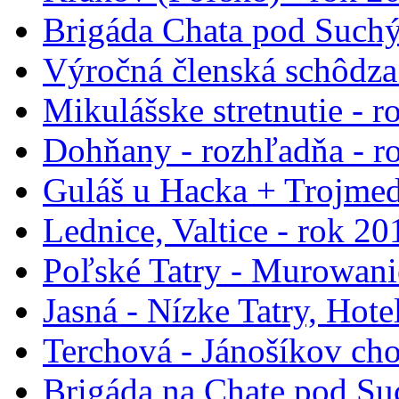
Brigáda Chata pod Such
Výročná členská schôdza
Mikulášske stretnutie - 
Dohňany - rozhľadňa - r
Guláš u Hacka + Trojmed
Lednice, Valtice - rok 20
Poľské Tatry - Murowani
Jasná - Nízke Tatry, Hote
Terchová - Jánošíkov cho
Brigáda na Chate pod Su