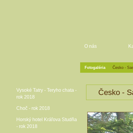
O nás
Ka
Fotogaléria
Česko - Sas
Vysoké Tatry - Teryho chata -
Česko - S
rok 2018
Choč - rok 2018
Horský hotel Kráľova Studňa
- rok 2018