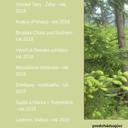
Vysoké Tatry - Ždiar - rok
2018
Krakov (Poľsko) - rok 2018
Brigáda Chata pod Suchým -
rok 2018
Výročná členská schôdza -
rok 2018
Mikulášske stretnutie - rok
2015
Dohňany - rozhľadňa - rok
2015
Guláš u Hacka + Trojmedzie
- rok 2015
Lednice, Valtice - rok 2015
predchádzajúci