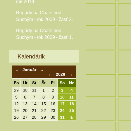
rok 2014
Brigády na Chate pod
Suchým - rok 2009 - časť 2.
Brigády na Chate pod
Suchým - rok 2009 - časť 1.
Kalendárik
←
Január
→
←
2026
→
Po
Ut
St
Št
Pi
So
Ne
29
30
31
1
2
3
4
5
6
7
8
9
10
11
12
13
14
15
16
17
18
19
20
21
22
23
24
25
26
27
28
29
30
31
1