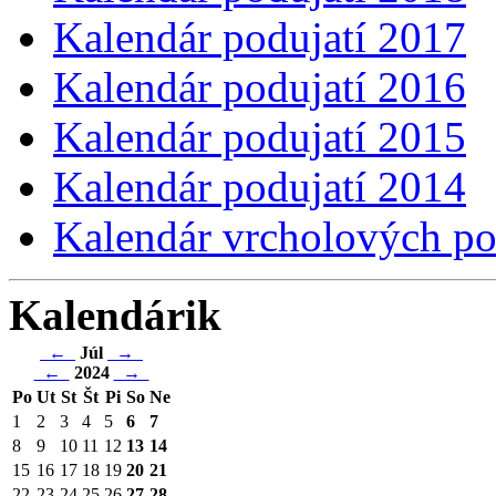
Kalendár podujatí 2017
Kalendár podujatí 2016
Kalendár podujatí 2015
Kalendár podujatí 2014
Kalendár vrcholových po
Kalendárik
←
Júl
→
←
2024
→
Po
Ut
St
Št
Pi
So
Ne
1
2
3
4
5
6
7
8
9
10
11
12
13
14
15
16
17
18
19
20
21
22
23
24
25
26
27
28