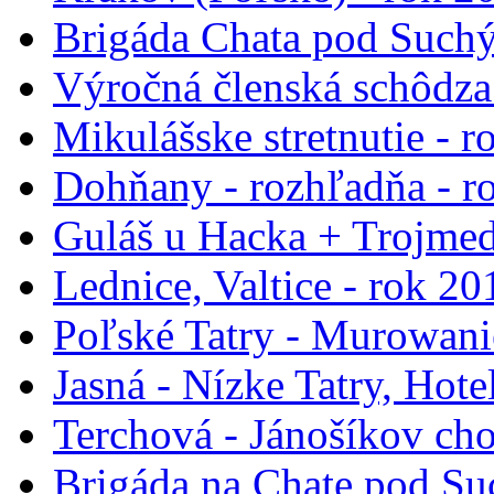
Brigáda Chata pod Such
Výročná členská schôdza
Mikulášske stretnutie - 
Dohňany - rozhľadňa - r
Guláš u Hacka + Trojmed
Lednice, Valtice - rok 20
Poľské Tatry - Murowani
Jasná - Nízke Tatry, Hote
Terchová - Jánošíkov cho
Brigáda na Chate pod Su