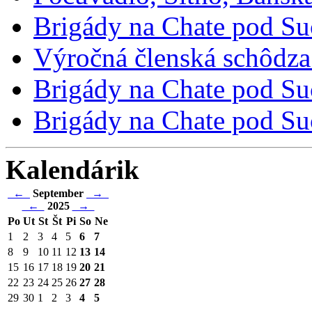
Brigády na Chate pod Su
Výročná členská schôdza
Brigády na Chate pod Suc
Brigády na Chate pod Suc
Kalendárik
←
September
→
←
2025
→
Po
Ut
St
Št
Pi
So
Ne
1
2
3
4
5
6
7
8
9
10
11
12
13
14
15
16
17
18
19
20
21
22
23
24
25
26
27
28
29
30
1
2
3
4
5