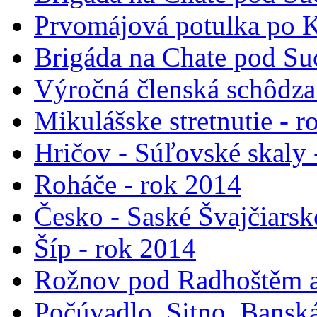
Prvomájová potulka po K
Brigáda na Chate pod Suc
Výročná členská schôdza
Mikulášske stretnutie - 
Hričov - Súľovské skaly 
Roháče - rok 2014
Česko - Saské Švajčiarsk
Šíp - rok 2014
Rožnov pod Radhoštěm a
Počúvadlo, Sitno, Banská